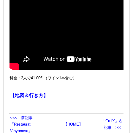
料金：2人で41.00€ （ワイン1本含む）
【地図＆行き方】
<<< 前記事
「CruiX」次
「Restaurat
【HOME】
記事 >>>
Vinyanova」