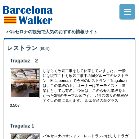
バルセロナの観光で人気のおすすめ情報サイト
レストラン
(804)
Tragaluz 2
しばらく改装工事をして休業していました。 一階
には現在これも改装工事中の同グループのレストラ
ン「El Japones」で今日のレストラン「Tragaluz」
は、この階段の上。 オーナーはアーテイスト（道
楽）としても有名。 今日は、このらせん階段を上
がった3階のテーブル席です。 ガラス張りの屋根が
すぐ目の前に見えます。 ルエダ産の白グラス
3.50€ ...
Tragaluz 1
バルセロナのオシャレ・レストランのはしりトラガ