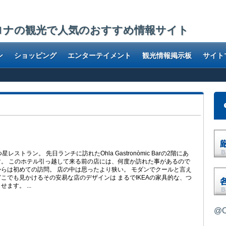
ロナの観光で人気のおすすめ情報サイト
ン
ショッピング
エンターテイメント
観光情報掲示板
サイト
レストラン。 先日ランチに訪れたOhla Gastronòmic Barの2階にあ
。 このホテル引っ越して来る前の店には、何度か訪れた事があるので
らは初めての訪問。 店の中は思ったより狭い。 モダンでクールと言え
こでも見かけるその安易な店のデザインは まるでIKEAの家具的な、つ
ます。 ...
@O