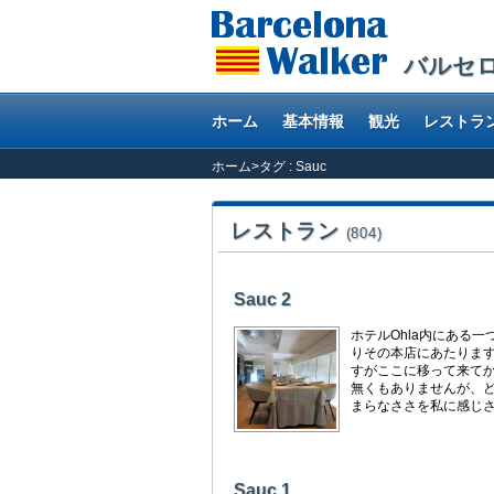
バルセ
ホーム
基本情報
観光
レストラ
ホーム
>
タグ : Sauc
レストラン
(804)
Sauc 2
ホテルOhla内にある一つ星
りその本店にあたります
すがここに移って来てか
無くもありませんが、ど
まらなささを私に感じさせ
Sauc 1