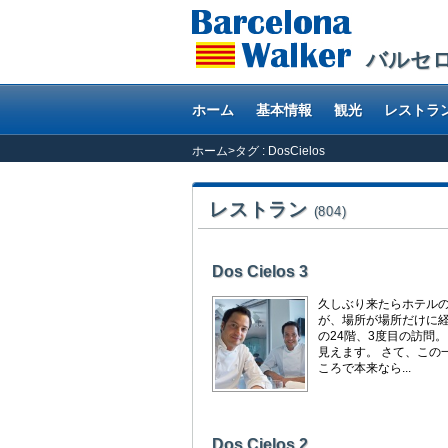
バルセ
ホーム
基本情報
観光
レストラ
ホーム
>
タグ : DosCielos
レストラン
(804)
Dos Cielos 3
久しぶり来たらホテルの名前
が、場所が場所だけに経
の24階、3度目の訪問
見えます。 さて、この
ころで本来なら...
Dos Cielos 2