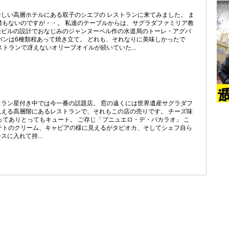
しい高層ホテルにある双子のシエフの レストランに来てみました。 ま
階もないのですが・・。 私達のテーブルからは、サグラダファミリア教
通ビルの設計でおなじみのジャンヌーベル作の水道局のトーレ・アグバ
パンは6種類程あって焼き立て。 どれも、それなりに美味しかったで
ストランで冴えないオリーブオイルが続いていた...
ラン星付き中では今一番の話題店。 窓の遠くには世界遺産サグラダフ
える高層階にあるレストランで、それもこの店の売りです。 チーズ味
ってありとってもキュート。 ご存じ「ブニュエロ・デ・バカラオ」 こ
５ ポテトのクリーム、キャビアの様に見えるがタピオカ、そしてシェフ自ら
に入れて持...