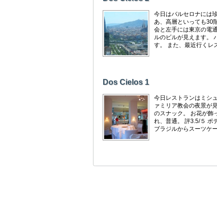
今日はバルセロナには珍
あ、高層といっても30
会と左手には東京の電
ルのビルが見えます。 
す。 また、最近行くレ
Dos Cielos 1
今日レストランはミシュ
ァミリア教会の夜景が見
のスナック。 お花が飾
れ、普通。 評3.5/
ブラジルからスーツケース