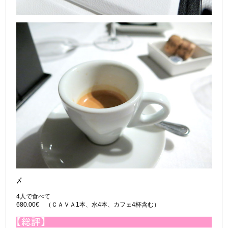
〆
4人で食べて
680.00€ （ＣＡＶＡ1本、水4本、カフェ4杯含む）