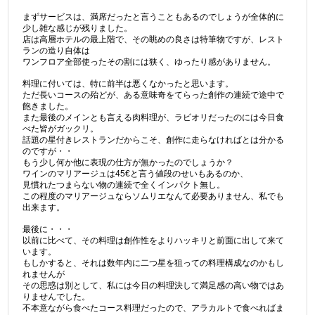
まずサービスは、満席だったと言うこともあるのでしょうが全体的に
少し雑な感じが残りました。
店は高層ホテルの最上階で、その眺めの良さは特筆物ですが、レスト
ランの造り自体は
ワンフロア全部使ったその割には狭く、ゆったり感がありません。
料理に付いては、特に前半は悪くなかったと思います。
ただ長いコースの殆どが、ある意味奇をてらった創作の連続で途中で
飽きました。
また最後のメインとも言える肉料理が、ラビオリだったのには今日食
べた皆がガックリ。
話題の星付きレストランだからこそ、創作に走らなければとは分かる
のですが・・
もう少し何か他に表現の仕方が無かったのでしょうか？
ワインのマリアージュは45€と言う値段のせいもあるのか、
見慣れたつまらない物の連続で全くインパクト無し。
この程度のマリアージュならソムリエなんて必要ありません、私でも
出来ます。
最後に・・・
以前に比べて、その料理は創作性をよりハッキリと前面に出して来て
います。
もしかすると、それは数年内に二つ星を狙っての料理構成なのかもし
れませんが
その思惑は別として、私には今日の料理決して満足感の高い物ではあ
りませんでした。
不本意ながら食べたコース料理だったので、アラカルトで食べればま