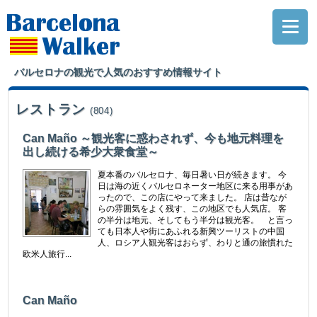
バルセロナの観光で人気のおすすめ情報サイト
レストラン
(804)
Can Maño ～観光客に惑わされず、今も地元料理を
出し続ける希少大衆食堂～
夏本番のバルセロナ、毎日暑い日が続きます。 今
日は海の近くバルセロネーター地区に来る用事があ
ったので、この店にやって来ました。 店は昔なが
らの雰囲気をよく残す、この地区でも人気店。 客
の半分は地元、そしてもう半分は観光客。 と言っ
ても日本人や街にあふれる新興ツーリストの中国
人、ロシア人観光客はおらず、わりと通の旅慣れた
欧米人旅行...
Can Maño