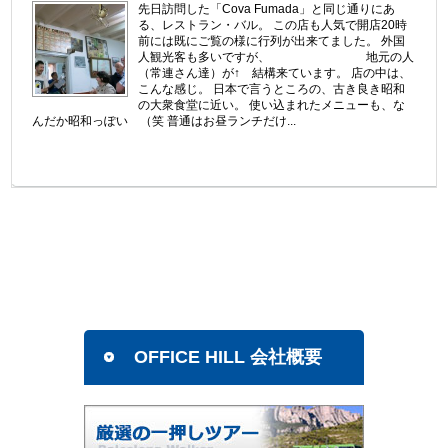
先日訪問した「Cova Fumada」と同じ通りにあ
る、レストラン・バル。 この店も人気で開店20時
前には既にご覧の様に行列が出来てました。 外国
人観光客も多いですが、 地元の人
（常連さん達）が↑ 結構来ています。 店の中は、
こんな感じ。 日本で言うところの、古き良き昭和
の大衆食堂に近い。 使い込まれたメニューも、な
んだか昭和っぽい （笑 普通はお昼ランチだけ...
OFFICE HILL 会社概要