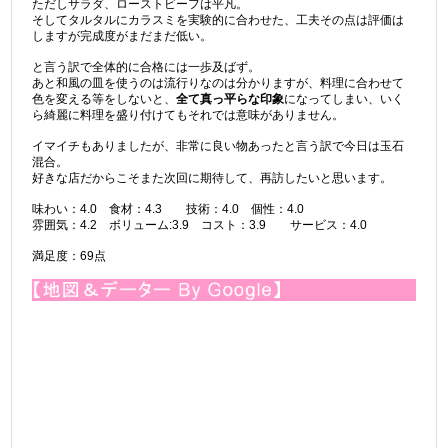
ただしサラダ、ローストビーフは平凡。
そしてタルタルにカラスミを実験的に合わせた、工夫その点は評価は
しますが完成度がまだまだ低い。
と言う訳で全体的に合格には一歩及ばず。
あと和風の皿を使うのは流行りなのは分かりますが、料理に合わせて
色を変える等をしないと、
全て真っ平らな印象
になってしまい、いく
ら綺麗に料理を盛り付けてもそれでは意味がありません。
イマイチもありましたが、非常に良い物あったと言う訳で今日は玉石
混合。
好きな店だからこそまた次回に期待して、再訪したいと思います。
味わい：4.0 食材：4.3 技術：4.0 個性：4.0
雰囲気：4.2 ボリューム:3.9 コスト：3.9 サービス：4.0
満足度：69点