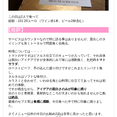
この日は2人で食べて
総額：101.20ユーロ （ワイン赤1本、ビール2杯含む）
サービスはカウンターなので特に語る事はありませんが、皿出しのタ
イミングも良くトータルで問題無く合格点。
料理については・・・・
トマトのサラダはピクルス仕立てのキューリが入っていて、それ自体
は面白いアイデアですが全体的にみて味には感動無く、
ただのトマト
サラダ
。
ローストビーフ、手の込んだ盛り付けですがこれまたインパクト無
し。
タルタルはソフトな味付け。
カラスミと合わせて、いわゆる海と山料理に仕立ててあってそれは初
めての体験。
ですが残念ながら、
アイデアの面白さのみが印象に残り
次のトロと青梗菜、素材的なところが大きいのかも知れませんが
これ
は絶品
。
最後のセプス茸は
食感に感動
、今日食べた中で特に印象に残りまし
た。
さてメニュー以外の今日のお勧め2品は非常に良かったと思います。