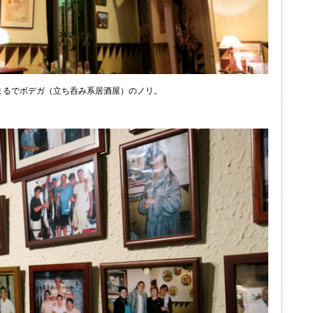
まるでボデガ（立ち呑み系居酒屋）のノリ。