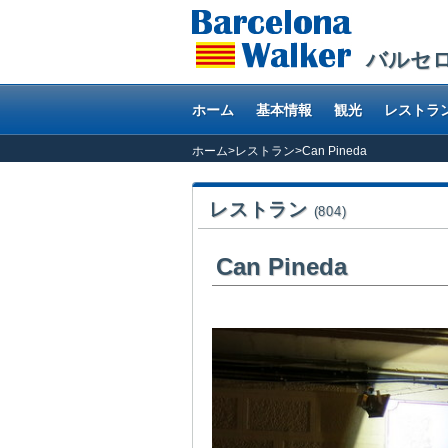
バルセ
ホーム
基本情報
観光
レストラ
ホーム
>
レストラン
>
Can Pineda
レストラン
(804)
Can Pineda