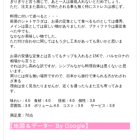
ぎりぎりと言う感じで、あと一人は最低入れないとだめでしょう。
ただ、注文また皿出しで待たされる事も無く特にストレスは感じず。
料理に付いて述べると・・・
前菜のシャトサラダは、お昼の定食として食べるものとしては優秀。
メインは皿としては寂しい物がありましたが、ブティファラは最近食
べた中でも、
なかなか美味しい物でした。
ただ付け合わせに関してはもう少し工夫があっても良いかと思いま
す。
お昼の安価な定食とは言ってもチップを入れると15€で、バルセロナの
相場から言うと
それは少し高めな訳ですが、シンプルながら料理自体は悪くないと思
います。
周りには何も無い場所ですので、日本から旅行で来られる方がわざわ
ざ来る
理由は全く見当たりませんが、近くを通ったらまた立ち寄ってみま
す。
味わい：4.0 食材：4.0 技術：4.0 個性：3.8
雰囲気：3.9 ボリューム:4.0 コスト：3.9 サービス：3.8
満足度：70点