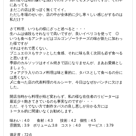
にあっても
まだこの店は安っぽく無くてイイ。
ただし冬場のせいか、店の中が全体的に少し寒々しい感じがするのは
私だけ？
さて料理、いつもの様にざっと述べると・・・
生ハムは値段もそれなりで高いですが、良いイベリコを使って ◎
いつも食べるアンチョビはゴルゴンゾーラチーズの味が新たに加わっ
た様ですが
それはそれで悪くない。
ブニュエロスもサクッとした食感、それに味も良く次回も必ず食べる
と思います。
季節のカルソッツはオイル焼きで話になりませんが、まあお愛嬌とし
ましょう。
フォアグラ入りのコメ料理は味と量的に、タパスとして食べるの分に
は悪くない。
〆に食べた店の代表料理のモルシーヤ、今日はなぜかパンチに欠けま
した。
開店当時から料理が殆ど変わらず、私の様な在住者のリピーターは
最近少々飽きてきているのも事実なのですが・・・
ただ、そうでない方で創作タパスの良し悪しが分かる方には
トータル的に間違いなくお勧めします。
味わい：4.0 食材：4.3 技術：4.2 個性：4.5
雰囲気：3.9 ボリューム:3.8 コスト：4.0 サービス：3.79
満足度：72点