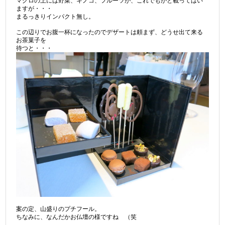
マグロの上には野菜、キノコ、フルーツが、これでもかと載ってはい
ますが・・・
まるっきりインパクト無し。
この辺りでお腹一杯になったのでデザートは頼まず、どうせ出て来る
お茶菓子を
待つと・・・
案の定、山盛りのプチフール。
ちなみに、なんだかお仏壇の様ですね （笑