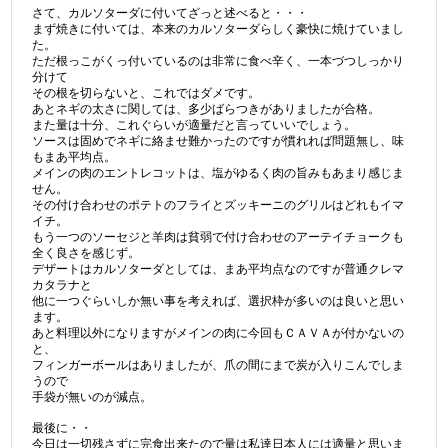
さて、カルソターダに付いてざっと述べると・・・
まず焼きに付いては、本来のカルソターダらしく豪快に焼けていまし
た。
ただ根っこがくっ付いているのは非常に食べ辛く、一本づつしっかり
分けて
その根を切らないと、これではダメです。
あとネギの太さに関しては、多少ばらつきがありましたが合格。
また量は十分、これぐらいが適量だと言っていいでしょう。
ソースは固めでネギに絡ませ難かったのですが慣れれば問題無し、味
もまあ平均点。
メインの肉のエントレコットは、塩がゆるく肉の旨みもあまり感じま
せん。
その付け合わせのポテトのフライとズッキーニのグリルはどれもイマ
イチ。
もう一つのソーセジと羊肉は貧弱で付け合わせのアーテイチョークも
全く良さを感じず。
デザートはカルソターダとしては、まあ平均点なのですが普通クレマ
カタラナと
他に一つぐらいしか無い事を考えれば、選択枠が多いのは良いと思い
ます。
あと料理以外になりますがメインの肉に今回もＣＡＶＡが付かないの
と、
フィンガーボールはありましたが、爪の間にまで炭が入りこんでしま
うので
手袋が無いのが減点。
最後に・・
今日は一切残さずに完食出来たので量は私達日本人には適量と思いま