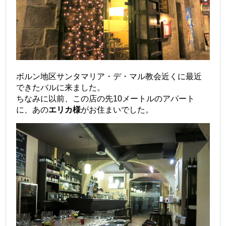
ボルン地区サンタマリア・デ・マル教会近くに最近
できたバルに来ました。
ちなみに以前、この店の先10メートルのアパート
に、あの
エリカ様
がお住まいでした。