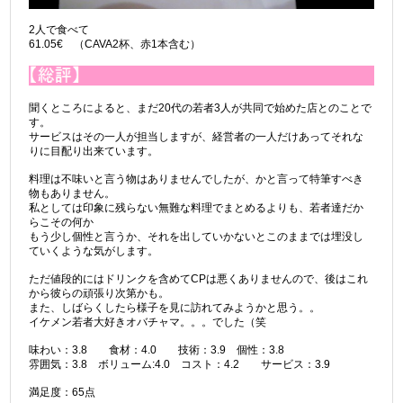
2人で食べて
61.05€ （CAVA2杯、赤1本含む）
聞くところによると、まだ20代の若者3人が共同で始めた店とのことで
す。
サービスはその一人が担当しますが、経営者の一人だけあってそれな
りに目配り出来ています。
料理は不味いと言う物はありませんでしたが、かと言って特筆すべき
物もありません。
私としては印象に残らない無難な料理でまとめるよりも、若者達だか
らこその何か
もう少し個性と言うか、それを出していかないとこのままでは埋没し
ていくような気がします。
ただ値段的にはドリンクを含めてCPは悪くありませんので、後はこれ
から彼らの頑張り次第かも。
また、しばらくしたら様子を見に訪れてみようかと思う。。
イケメン若者大好きオバチャマ。。。でした（笑
味わい：3.8 食材：4.0 技術：3.9 個性：3.8
雰囲気：3.8 ボリューム:4.0 コスト：4.2 サービス：3.9
満足度：65点