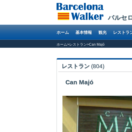
バルセ
ホーム
基本情報
観光
レストラ
ホーム
>
レストラン
>
Can Majó
レストラン
(804)
Can Majó