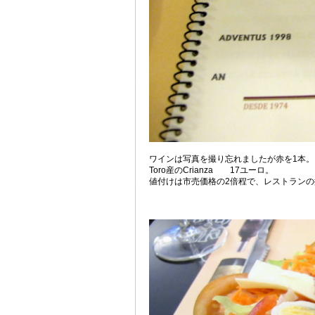
ワインは写真を撮り忘れましたが赤を1本。
Toro産のCrianza 17ユーロ。
値付けは市売価格の2倍程で、レストラン