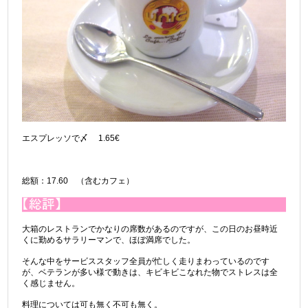
エスプレッソで〆 1.65€
総額：17.60 （含むカフェ）
大箱のレストランでかなりの席数があるのですが、この日のお昼時近
くに勤めるサラリーマンで、ほぼ満席でした。
そんな中をサービススタッフ全員が忙しく走りまわっているのです
が、ベテランが多い様で動きは、キビキビこなれた物でストレスは全
く感じません。
料理については可も無く不可も無く。