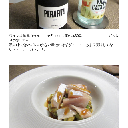
ワインは地元カタル－ニャEmporda産の赤30€。 ガス入
りの水3.25€
私tの中ではハズレの少ない産地のはずが・・・、あまり美味しくな
い・・・。 ガッカリ。