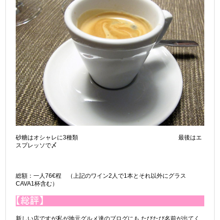
砂糖はオシャレに3種類 最後はエ
スプレッソで〆
総額：一人76€程 （上記のワイン2人で1本とそれ以外にグラス
CAVA1杯含む）
新しい店ですが私が地元グルメ達のブログにも たびたび名前が出てく