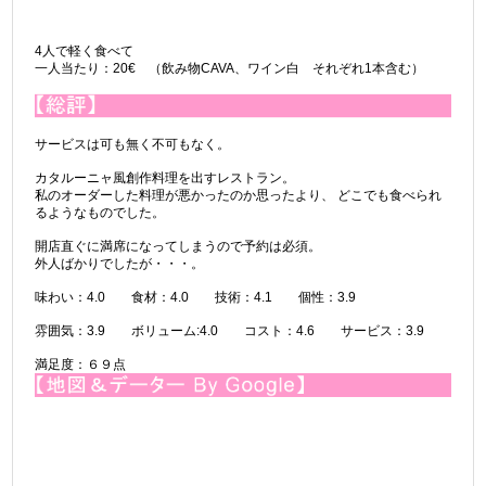
4人で軽く食べて
一人当たり：20€ （飲み物CAVA、ワイン白 それぞれ1本含む）
サービスは可も無く不可もなく。
カタルーニャ風創作料理を出すレストラン。
私のオーダーした料理が悪かったのか思ったより、 どこでも食べられ
るようなものでした。
開店直ぐに満席になってしまうので予約は必須。
外人ばかりでしたが・・・。
味わい：4.0 食材：4.0 技術：4.1 個性：3.9
雰囲気：3.9 ボリューム:4.0 コスト：4.6 サービス：3.9
満足度：６９点