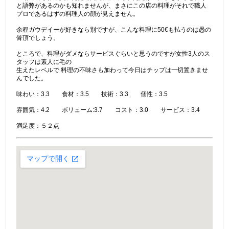
と語弊があるのかも知れませんが、まさにこの店の料理がそれで職人
プロであるはずの料理人の顔が見えません。
余程ガウデイーが好きなら別ですが、こんな料理に50€も払うのは愚の
骨頂でしょう。
ところで、料理がダメならサービスぐらいと思うのですが女性3人のス
タッフは素人に毛の
生えたレベルで 料理の不味さも加わって今日はチップは一切置きませ
んでした。
味わい：3.3 食材：3.5 技術：3.3 個性：3.5
雰囲気：4.2 ボリューム:3.7 コスト：3.0 サービス：3.4
満足度：５２点