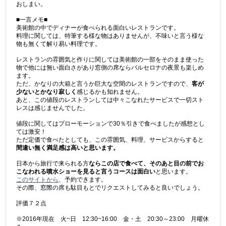
おしまい。
■一言メモ■
美術館の中でディナーが食べられる面白いレストランです。
料理に関しては、特筆する様な物はありませんが、不味いと言う様な
物も無くて解り易い料理です。
レストランの雰囲気と作りに関しては美術館の一部をそのまま使った
物で他には無い面白さがあり窓側の席ならバルセロナの夜景も楽しめ
ます。
ただ、かなりの大箱と言うか巨大な空間のレストランですので、
客が
少ないとかなり寂しく
感じるかも知れません。
あと、この値段のレストランしては中々こなれたサービスで一切スト
レスは感じませんでした。
値段に関してはプローモーションで30％引きで食べましたが感想とし
ては激安！
ただ定価で食べたとしても、この雰囲気、料理、サービスからすると
間違い無く満足感は高いと思います。
日本から旅行で来られる方
ならこの店で食べて、そのあと目の前でお
こなわれる噴水ショーを見ると言うコースは面白い
と思います。
このサイトから
、予約できます。
その際、窓際の席も駄目もとでリクエストしてみると良いでしょう。
評価７２点
※2016年現在 火~日 12:30~16:00 金・土 20:30～23:00 月曜休