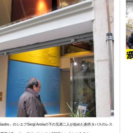
 Gastro」のシエフSergi Arolaの下の兄弟二人が始めた創作タパスのレス