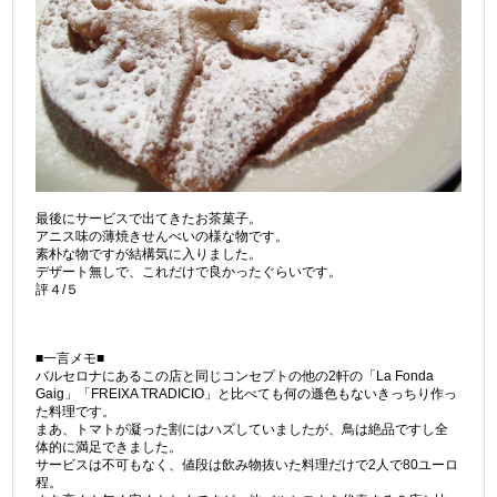
最後にサービスで出てきたお茶菓子。
アニス味の薄焼きせんべいの様な物です。
素朴な物ですが結構気に入りました。
デザート無しで、これだけで良かったぐらいです。
評４/５
■一言メモ■
バルセロナにあるこの店と同じコンセプトの他の2軒の「La Fonda
Gaig」「FREIXA TRADICIO」と比べても何の遜色もないきっちり作っ
た料理です。
まあ、トマトが凝った割にはハズしていましたが、鳥は絶品ですし全
体的に満足できました。
サービスは不可もなく、値段は飲み物抜いた料理だけで2人で80ユーロ
程。