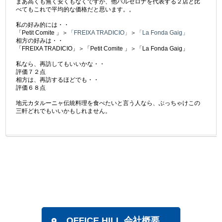
まあ高くも無く安くもなくですが、他バルセロナを代表する２店と比
べてもこれで平均的な価格だと思います。。
私の好み的には・・
「Petit Comite 」＞
「FREIXA TRADICIO」
＞
「La Fonda Gaig」
相方の好みは・・
「FREIXA TRADICIO」＞「Petit Comite 」＞「La Fonda Gaig」
私なら、再訪してもいいかな・・
評価７２点
相方は、再訪するほどでも・・
評価６８点
地元カタルーニャ伝統料理を食べたいと言う人なら、ぶっちゃけこの
三軒どれでもいいかもしれません。
OFFICE HILL 会社概要