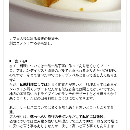
カフェの後に出る最後の茶菓子。
別にコメントする事も無し。
■一言メモ■
さて、料理については一品一品丁寧に作ってあり悪くなくブニュエ
ロ、アルボンデイガスと街場のバルでも食べれるありきたりの料理な
のですが、今まで食べた中ではトップレベルと言って差し支えありま
せん。
ただ、
伝統料理にしては
と言う前置きが無いと、料理よっては正直イ
ンパクトが弱くデザートなんかも伝統と言えば聞こえがいいですが、
地方の国道沿いのドライブインのランチのデザートとどう違うのか？
悪く言うと、ただの田舎料理と言う話になってきます。
あと、サービスについては良くも無く悪くも無いと言うところで普
通。
店の作りは、
薄っぺらい流行のモダンなだけで私的には微妙
。
値段については飲み物を抜いた料理だけで二人で80ユーロなので塔に
に安いと言う事もありませんが、決して高いと言う事でもありませ