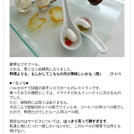
豪華なプチフール。
どれも、悪くなく結構気に入りました。
料理よりも、もしかしてこちらの方が美味しいかも（笑）
評４/５
■一言メモ■
バルセロナで話題の若手シエフの一人のレストランです。
食べてみての感想としては、イマイチどれもインパクトに欠けるもの
でした。
ただ、値段的には高くはありません。
今日二人で総額100ユーロ程でワインと水、コーヒーが30ユーロ程でし
たので、料理だけでしたら一人35ユーロ程。
残念なのはサービスについては、
はっきり言って雑すぎます
。
私達と他にたった一組しかいないのに、このレベルの接客では何とも
情けない。