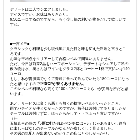
デザートは二人でシエアしました。
アイスですが、お味はありきたり。
9.50ユーロするのですから、もう少し気の利いた物をだして欲しいで
すね。
■一言メモ■
クラシックな料理を少し現代風に見た目と味を変えた料理と言うとこ
ろです。
お味は平均点をクリアーして合格レベルで間違いありません。
ただ、今日は前菜2品をハーフポーション、デザートはシエアして私の
飲み物は水、奥さんはワインをグラス2杯とコーヒー1杯で支払いは140
ユーロ。
もし、私が胃潰瘍でなくて普通に食べて飲んでいたら180ユーロになっ
たと思いますので
正直CPが良くありません
。
このレベルの料理なら高くて100～120ユーロぐらいが妥当な所だと思
います。
あと、サービスは良くも悪くも無くの標準レベルといったところ。
雨でパテイオが使えなかったのですが、椅子は片付けてありましたが
テーブルは片付けずに、ほったらかしで・・ちょっと古いですが・
（汗
五輪真弓の歌の
「♪雨に打たれたベンチには～♪」
じゃあるまいし適当
に出しっぱなしのテーブルがなんだか虚しくしく見えました。
その辺の気配りが出来ないのか？この店はと少しがっかり。