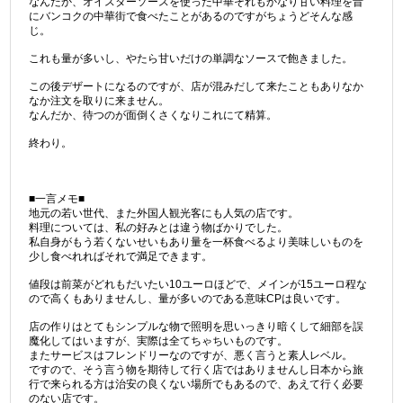
なんだか、オイスターソースを使った中華それもかなり甘い料理を昔
にバンコクの中華街で食べたことがあるのですがちょうどそんな感
じ。
これも量が多いし、やたら甘いだけの単調なソースで飽きました。
この後デザートになるのですが、店が混みだして来たこともありなか
なか注文を取りに来ません。
なんだか、待つのが面倒くさくなりこれにて精算。
終わり。
■一言メモ■
地元の若い世代、また外国人観光客にも人気の店です。
料理については、私の好みとは違う物ばかりでした。
私自身がもう若くないせいもあり量を一杯食べるより美味しいものを
少し食べれればそれで満足できます。
値段は前菜がどれもだいたい10ユーロほどで、メインが15ユーロ程な
ので高くもありませんし、量が多いのである意味CPは良いです。
店の作りはとてもシンプルな物で照明を思いっきり暗くして細部を誤
魔化してはいますが、実際は全てちゃちいものです。
またサービスはフレンドリーなのですが、悪く言うと素人レベル。
ですので、そう言う物を期待して行く店ではありませんし日本から旅
行で来られる方は治安の良くない場所でもあるので、あえて行く必要
のない店です。