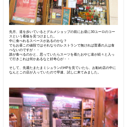
先月、道を歩いているとグルメショップの前にお昼に30ユーロのコー
スという看板を見つけました。
中に食べれるスペースがあるのかな？
でもお昼この値段ではそれなりのレストランで無ければ普通の人は食
べないのですが・・
誰が食べるのかと、思っていたらスーツを着たおやじ達が続々と入っ
て行きこれは何かあるなと好奇心が・・
そして、先週たまたまミシュランのHPを見ていたら、お勧め店の中に
なんとこの店が入っていたので早速、試しに来てみました。