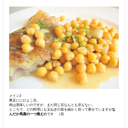
メイン2
豚足ににひよこ豆。
肉は美味しいのですが、また同じ豆なんとも冴えない。
ところで、どの料理にも玉ねぎの苗を細かく切って乗せていますが
な
んだか馬鹿の一つ憶え
的です （笑