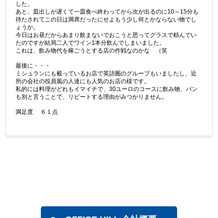
した。
あと、皿出しが遅くて一皿食べ終わってから次が出るのに10～15分も
待たされてこの日は満席だったにせよもう少し何とかならない物でし
ょうか。
今日はお昼だからあまり飲まないでおこうと思ってグラスで頼んでい
たのですが結局二人でワイン1本分飲んでしまいました。
これは、飲み物代を稼ごうとする店の作戦なのかな （笑
最後に・・・
ミシュランにも載っているお店で英語圏のグループもいましたし、近
所の会社の役員風の人達にも人気のお店の様です。
私的には料理がどれもイマイチで、30ユーロのコースに飲み物、パン
も別と言うことで、リピートする理由がみつかりません。
満足度 ６１点