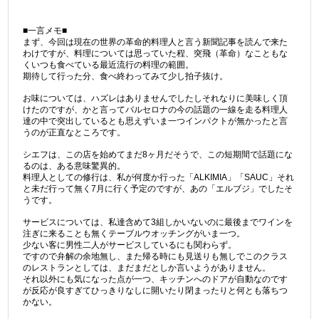
■一言メモ■
まず、今回は現在の世界の革命的料理人と言う新聞記事を読んで来た
わけですが、料理については思っていた程、突飛（革命）なこともな
くいつも食べている最近流行の料理の範囲。
期待して行った分、食べ終わってみて少し拍子抜け。
お味については、ハズレはありませんでしたしそれなりに美味しく頂
けたのですが、かと言ってバルセロナの今の話題の一線を走る料理人
達の中で突出しているとも思えずいま一つインパクトが無かったと言
うのが正直なところです。
シエフは、この店を始めてまだ8ヶ月だそうで、この短期間で話題にな
るのは、ある意味驚異的。
料理人としての修行は、私が何度か行った「ALKIMIA」「SAUC」それ
と未だ行って無く7月に行く予定のですが、あの「エルブジ」でしたそ
うです。
サービスについては、私達含めて3組しかいないのに最後までワインを
注ぎに来ることも無くテーブルウオッチングがいま一つ。
少ない客に男性二人がサービスしているにも関わらず。
ですので弁解の余地無し、また帰る時にも見送りも無しでこのクラス
のレストランとしては、まだまだとしか言いようがありません。
それ以外にも気になった点が一つ、キッチンへのドアが自動なのです
が反応が良すぎてひっきりなしに開いたり閉まったりと何とも落ちつ
かない。