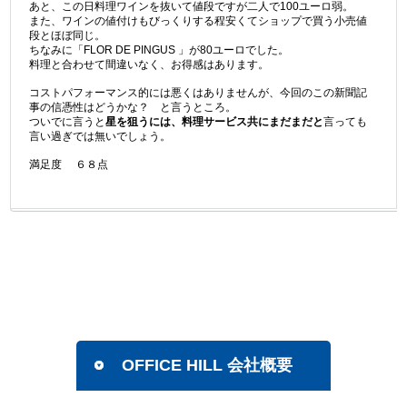
あと、この日料理ワインを抜いて値段ですが二人で100ユーロ弱。
また、ワインの値付けもびっくりする程安くてショップで買う小売値
段とほぼ同じ。
ちなみに「FLOR DE PINGUS 」が80ユーロでした。
料理と合わせて間違いなく、お得感はあります。
コストパフォーマンス的には悪くはありませんが、今回のこの新聞記
事の信憑性はどうかな？ と言うところ。
ついでに言うと
星を狙うには、料理サービス共にまだまだと
言っても
言い過ぎでは無いでしょう。
満足度 ６８点
OFFICE HILL 会社概要