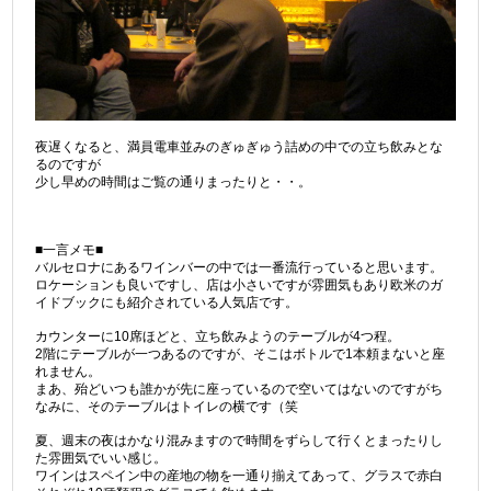
夜遅くなると、満員電車並みのぎゅぎゅう詰めの中での立ち飲みとな
るのですが
少し早めの時間はご覧の通りまったりと・・。
■一言メモ■
バルセロナにあるワインバーの中では一番流行っていると思います。
ロケーションも良いですし、店は小さいですが雰囲気もあり欧米のガ
イドブックにも紹介されている人気店です。
カウンターに10席ほどと、立ち飲みようのテーブルが4つ程。
2階にテーブルが一つあるのですが、そこはボトルで1本頼まないと座
れません。
まあ、殆どいつも誰かが先に座っているので空いてはないのですがち
なみに、そのテーブルはトイレの横です（笑
夏、週末の夜はかなり混みますので時間をずらして行くとまったりし
た雰囲気でいい感じ。
ワインはスペイン中の産地の物を一通り揃えてあって、グラスで赤白