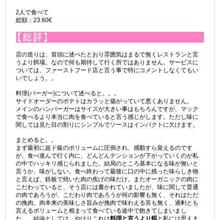
2人で食べて
総額：23.60€
店の造りは、冒頭に述べたとおり雰囲気はまるで無くレストランと言
うより餌場。なので何も期待して行く所ではありません。サービスに
ついては、ファーストフード店と言う事で特にコメントしなくてもい
いでしょう。。
料理(バーガー)について述べると。。。
サイドオーダーのポテトはカラッと揚がっていて悪くありません。
メインのハンバーガーはサイズが大きい事はもちろんですが、マック
で食べるより本当に肉を食べていると言う感じがします。ただし味に
関しては見た目の割りにシンプルでソースはインパクトに欠けます。
まとめると。。
まず最初に超ド級のボリュームに圧倒され、感動すら覚えるのです
が、食べ進んで行く内に、どんどんテンションが下がっていくのが私
の中でハッキリ感じられました。結局のところ基本になる味が無いと
言うか、味がしない。食べ終わって最後に口の中に残った味らしき物
と言えば、鉄板で焼いた肉の焦げの味だけ。またオーガニックの肉に
こだわっていると、そう店には書かれていましたが、味に関して普通
の肉であろうが、こだわり肉であろうが何の影響も無く、それはただ
の挽肉。肉本来の美味しさ旨みが挽肉で味わえる筈も無く、過剰とも
言えるボリュームと相まって食べている途中で飽きてしまいまし
た。 結論としては、やはりこれは
料理と言うより餌
と私には思えま