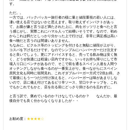
す。
ただ。。
一方では、バックパッカー旅行者の様に量と値段重視の若い人には、
凄い使える店ではないかと思えます。取り敢えずインパクトがあっ
て、お腹が嫌と言うほど満たされた上に、肉をガッツリと食べたと言
う感じがし、実際これにハマル人って結構いそうです。なので、初め
からこれは餌だとしっかり分かった上で行けば、非常に満足感は高い
食べ物だと言うのは間違いありません。
ちなみに、ピクルス等のトッピングを付けると無駄に値段が上がり、
コスパを下げるだけです。なのでシンプルにハンバーガーだけ注文す
ると良いでしょう。更にアドバイスすると、売ってる飲み物は安く無
く、どうせ快適には程遠い店内ですから、いっそお持ち帰りにして市
場入り口にベンチがあるので、そこで前を通るスペイン人達を人間ウ
オッチングしながら食べるのが一番安上がり。食べながらにスペイン
庶民文化も同時に垣間見れ、これぞダブルバーガー方式で2倍お得。 さ
て最後にもう一つだけ付け加えると、ハンバーガーは味があまりしな
いので、店に備え付けてあるピリ辛ソース、甘口ケチャップを、これ
でもかこれでもかと、店を出る前にどっさり掛けるのを忘れずに。
と言う訳で、褒めているのか？けなしているのか？ なんだか、最
後自分でも良く分からなくなりましたが・・
お勧め度：
★★★★☆