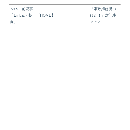
<<< 前記事
「家政婦は見つ
「Embat・朝
【HOME】
けた！」次記事
食」
＞＞＞