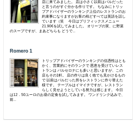
店に来てみました。 店は小さく以前はバルだった
と言うのがすぐ分かる作りです。 ちなみにトリッ
プアドバイザーのランキング上位のレストランのお
約束事になりますがお客の殆どすべては英語を話し
ています（笑 今日はプリフィックスメニュー
21.90€を試してみました。 オリーブの実、に野菜
のスープですが、まあどちらも どうで...
Romero 1
トリップアドバイザーのランキングの信憑性はとも
かく、営業的にそのランクで 恩恵を受けていレス
トランは バルセロナにも多いと思いますが、この
店もその1軒。 店の作りは良く他でも見かけるもの
で 以前はバルだった所をレストランに作り替えた
様です。 テーブルはイマイチですが、レストラン
らしく見せようとしている努力は感じます。 今日
は12．50ユーロのお昼の定食を試してみます。 ワンドリンク込みで、
前...