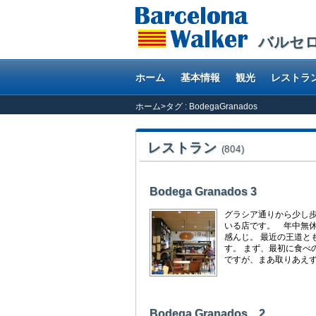
バルセ
ホーム
基本情報
観光
レストラ
ホーム
>
タグ : BodegaGranados
レストラン
(804)
Bodega Granados 3
グラシア通りから少し
いる店です。 年中無休
感んじ。 最近の王道と
す。 まず、最初に食べ
ですが、まあ取りあえずの
Bodega Granados 2