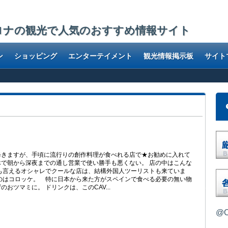
ロナの観光で人気のおすすめ情報サイト
ン
ショッピング
エンターテイメント
観光情報掲示板
サイト
歩きますが、手頃に流行りの創作料理が食べれる店で★お勧めに入れて
で朝から深夜までの通し営業で使い勝手も悪くない。 店の中はこんな
も言えるオシャレでクールな店は、結構外国人ツーリストも来ていま
のはコロッケ。 特に日本から来た方がスペインで食べる必要の無い物
おツマミに。 ドリンクは、このCAV...
@O