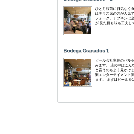
ひと月程前に何気なく食
はテラス席の方が人気で
フォーク、ナプキンは全
が 見た目も味も工夫して
Bodega Granados 1
ビール会社主催のバルセ
みます。 店の中はこん
と言うのもよく見かけま
楽エンターテイメント関
ます。 まずはビールを1杯。