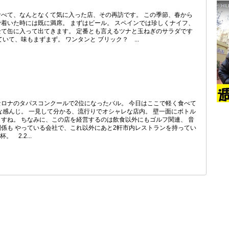
べて、なんとなくて気に入った店、その再訪です。 この季節、春から
着いた時には既に満席。 まずはビール。 スペインでは珍しくナイフ、
て缶に入って出てきます。 定番とも言えるツナと玉ねぎのサラダです
いて、味もまずまず。 ワンタンと ブリック？ ...
ロナのタパスコンクールで2位になったバル。 今日はここで軽く食べて
な感んじ。 一見して分かる、流行りでオシャレな店内。 壁一面にボトル
すね。 ちなみに、この店を経営するのは飲食以外にもゴルフ関連、 音
係も やっている会社で、これ以外にあと2軒市内レストランを持ってい
 2.2...